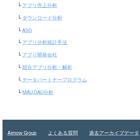
└
アプリ売上分析
└
ダウンロード分析
└
ASO
└
アプリ分析統計手法
└
アプリ開発会社
└
競合アプリ分析・解析
└
データパートナープログラム
└
MAU,DAU分析
Airnow Group
よくある質問
過去アーカイブデータ