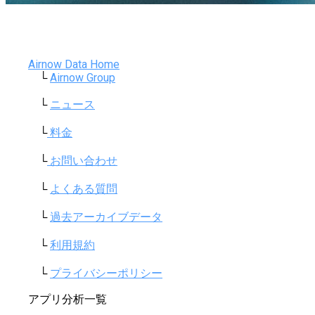
Airnow Data Home
└
Airnow Group
└
ニュース
└
料金
└
お問い合わせ
└
よくある質問
└
過去アーカイブデータ
└
利用規約
└
プライバシーポリシー
アプリ分析一覧